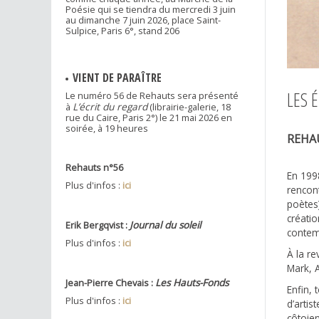
Poésie qui se tiendra du mercredi 3 juin
au dimanche 7 juin 2026, place Saint-
Sulpice, Paris 6°, stand 206
VIENT DE PARAÎTRE
LES 
Le numéro 56 de Rehauts sera présenté
L’écrit du regard
à
(librairie-galerie, 18
rue du Caire, Paris 2°) le 21 mai 2026 en
soirée, à 19 heures
REHAU
Rehauts n°56
En 1998
Plus d'infos :
ici
rencont
poètes
créatio
Journal du soleil
Erik Bergqvist :
contem
Plus d'infos :
ici
À la re
Mark, 
Les Hauts-Fonds
Jean-Pierre Chevais :
Enfin, 
Plus d'infos :
ici
d’artis
côtoie