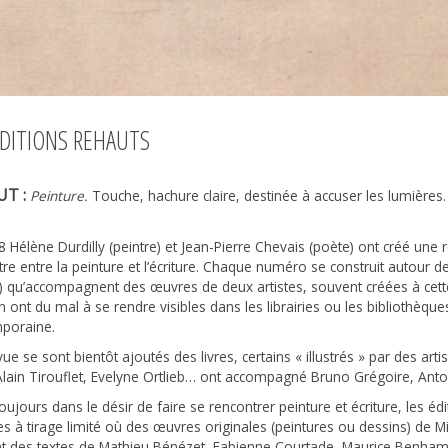
ÉDITIONS REHAUTS
T :
Peinture.
Touche, hachure claire, destinée à accuser les lumières
 Hélène Durdilly (peintre) et Jean-Pierre Chevais (poète) ont créé une 
re entre la peinture et l’écriture. Chaque numéro se construit autour d
) qu’accompagnent des œuvres de deux artistes, souvent créées à cette
n ont du mal à se rendre visibles dans les librairies ou les bibliothèqu
poraine.
vue se sont bientôt ajoutés des livres, certains « illustrés » par des art
Alain Tirouflet, Evelyne Ortlieb… ont accompagné Bruno Grégoire, Anto
toujours dans le désir de faire se rencontrer peinture et écriture, les éd
tes à tirage limité où des œuvres originales (peintures ou dessins) de 
nt des textes de Mathieu Bénézet, Fabienne Courtade, Maurice Benh